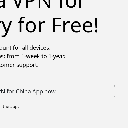
y for Free!
unt for all devices.
s: from 1-week to 1-year.
tomer support.
PN for China App now
in the app.