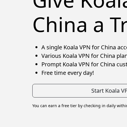
China a Tr
A single Koala VPN for China acco
Various Koala VPN for China plan
Prompt Koala VPN for China cus
Free time every day!
Start Koala V
You can earn a free tier by checking in daily with