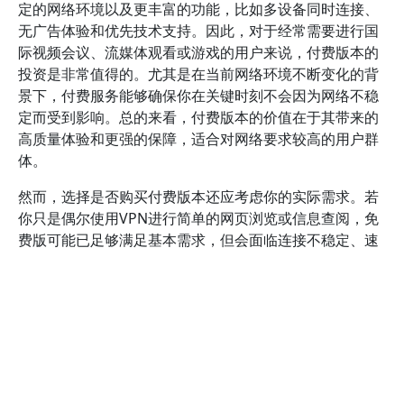
定的网络环境以及更丰富的功能，比如多设备同时连接、
无广告体验和优先技术支持。因此，对于经常需要进行国
际视频会议、流媒体观看或游戏的用户来说，付费版本的
投资是非常值得的。尤其是在当前网络环境不断变化的背
景下，付费服务能够确保你在关键时刻不会因为网络不稳
定而受到影响。总的来看，付费版本的价值在于其带来的
高质量体验和更强的保障，适合对网络要求较高的用户群
体。
然而，选择是否购买付费版本还应考虑你的实际需求。若
你只是偶尔使用VPN进行简单的网页浏览或信息查阅，免
费版可能已足够满足基本需求，但会面临连接不稳定、速
度缓慢和广告干扰等问题。反之，如果你追求更高的网络
速度和更稳定的连接，尤其是在需要长时间使用或进行高
带宽活动时，付费版本的优势就会变得明显。建议在决定
前，可以先试用免费版本，体验其性能表现，再根据实际
使用情况判断是否值得升级到付费版。此外，考虑到考拉
VPN加速器的付费方案价格合理，且常有促销优惠，合理
规划投资可以获得更佳的性价比。