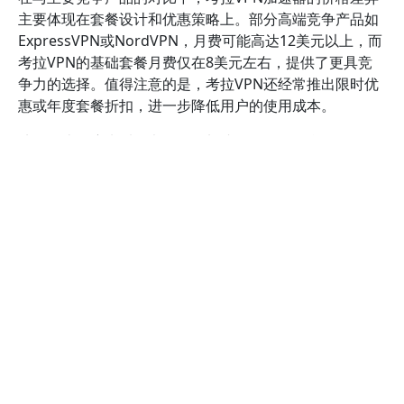
主要体现在套餐设计和优惠策略上。部分高端竞争产品如
ExpressVPN或NordVPN，月费可能高达12美元以上，而
考拉VPN的基础套餐月费仅在8美元左右，提供了更具竞
争力的选择。值得注意的是，考拉VPN还经常推出限时优
惠或年度套餐折扣，进一步降低用户的使用成本。
从性价比角度来看，考拉VPN加速器不仅价格合理，还提
供了稳定的连接速度和较低的延迟，满足日常浏览、视频
观看甚至游戏加速的需求。根据用户评价和第三方测速数
据显示，考拉VPN在中国大陆和海外多个地区都能保持较
好的连接质量，这一优势在价格相对较低的情况下尤为难
得。
然而，部分竞争产品在安全功能和技术支持方面可能表现
更优，价格也相应较高。对于预算有限、主要需求是基础
网络加速和隐私保护的用户，考拉VPN加速器无疑是一个
性价比极高的选择。对于追求更全面安全保障或高级功能
的用户，可能需要权衡价格与功能的差异，选择更适合自
身需求的产品。