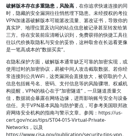
破解版本存在多重隐患，风险高
，在你追求快速连接的同
时，隐藏的安全漏洞往往悄然埋下隐患。未经授权的考拉
VPN加速器破解版本可能篡改流量、篡改证书，导致你的
真实IP、地理位置及访问的站点信息被记录甚至转发给第
三方。你在安装前应清晰认识到，免费获得的快捷工具往
往以代价换取隐私与安全的妥协，这种取舍在长远看更像
是一笔高成本的“数据买卖”。
在隐私保护方面，破解版本通常缺乏可靠的加密实现，或
使用过时的加密协议，易被中间人攻击截取数据。若你经
常连接到公共WiFi，这类漏洞会直接放大，被窃取的个人
信息包括账号名、密码、支付信息等的风险骤增。权威机
构提醒，VPN的核心在于“加密隧道”，一旦隧道质量欠
佳，数据就会暴露在网络边缘，进而影响账号安全与设备
信任。关于VPN基本风险与防护要点，可参考美国联邦政
府网络安全机构的指南与警示文章。参阅：https://us-
cert.gov/ncas/tips/ST04-015-Virtual-Private-
Networks，以及
https://www.cisa.gov/publication/security-tips-vpn。