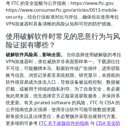
考 FTC 的安全提醒与公开指南：https://www.ftc.gov、
https://www.consumer.ftc.gov/articles/0013-mobile-
security，结合行业标准对比与评估，确保你在使用考拉
VPN加速器时具备清晰的风险认知和可控的防护措施。
使用破解软件时常见的恶意行为与风
险证据有哪些？
破解软件风险高，影响全面。
当你选择使用破解版的考拉
VPN加速器时，潜在威胁并非表面那样单一。下载源往往
不可信，可能捆绑木马、勒索软件或广告插件，进而窃取
账号信息、浏览记录甚至系统权限。研究显示，未授权的
软件很容易成为攻击入口，导致设备被远程控制、数据被
拦截，或被用于持续的隐私剥夺。为了自身安全，务必避
免此类来源，优先选择官方正版渠道获取服务，并保持系
统更新。有关 pirated software 的风险，FTC 与 CISA 的
公开指南也多次强调：使用非法软件可能导致数据泄露、
财务损失以及法律责任，务必警惕并采取合规替代方案。
更多细则可参考
FTC 关于盗版软件的指南
与
CISA 安全防