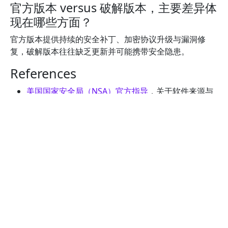
官方版本 versus 破解版本，主要差异体
现在哪些方面？
官方版本提供持续的安全补丁、加密协议升级与漏洞修
复，破解版本往往缺乏更新并可能携带安全隐患。
References
美国国家安全局（NSA）官方指导
，关于软件来源与
信任性的重要性描述。
NIST 官方资料
，涉及软件安全性与更新管理的最佳实
践。
CISA 公共安全与软件来源的要点
，强调信任源与安全
更新的重要性。
ENISA 安全评估与供应链风险框架
，提供对VPN等工
具的安全评估要点。
相关权威安全评测机构对VPN产品的评估要点与安全
性指南，建议参考官方评测结论以辅助判断。