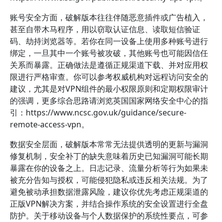
账号安全方面，破解版本往往伴随恶意插件或广告植入，
甚至自带木马程序，用以窃取认证信息、读取短信验证
码、劫持浏览器等。若你在同一设备上使用多种账号进行
绑定，一旦其中一个账号被攻破，其他账号也可能因信任
关系而暴露。正确做法是遵循正规渠道下载、并对应用权
限进行严格审查。你可以参考权威机构对远程访问安全的
建议，尤其是对VPN组件的最小权限原则和定期权限审计
的强调，更多综合思路请浏览英国国家网络安全中心的指
引：https://www.ncsc.gov.uk/guidance/secure-
remote-access-vpn。
数据安全层面，破解版本常常无法提供透明的更新与漏洞
修复机制，安全补丁的缺失意味着历史已知漏洞可能长期
暴露在你的设备之上。日志记录、流量分析等行为如果未
被充分告知与授权，可能侵犯隐私或违反相关法规。为了
避免被动承担数据泄露风险，建议你优先考虑正规渠道的
正版VPN解决方案，并结合操作系统的安全设置进行全盘
防护。关于移动设备与个人数据保护的系统性要点，可参