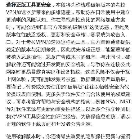
选择正版工具更安全
，本段将为你梳理破解版本的考拉
VPN加速器所带来的多维隐患，帮助你在日常使用中建立
更清晰的风险认知。你在寻找高性价比的网络加速方案
时，可能会遇到“非官方来源的破解版”这类诱惑，但此类
版本往往缺乏授权、更新和安全审核，容易成为攻击入
口。对于考拉VPN加速器这样的工具，官方渠道通常提供
稳定的版本与定期修复，因此优先考虑正版，能显著降低
被植入恶意插件、恶意广告或木马的概率。与此同时，破
解软件还可能绕过开发商的安全机制，导致你在连接公共
网络时更易暴露真实IP和设备指纹。这些风险不仅会干扰
上网体验，更可能触发账号被盗、数据泄露等严重后果。
要谨记，付费或免费使用的“破解版”往往以牺牲安全为代
价换取表面便利。更多关于软件安全与合法使用的权威建
议，可参考官方帮助与安全机构的指南，例如NSA、NIST
等对软件来源与更新的重要性描述，以及多个独立评测机
构对VPN工具安全性的评估报告。为确保信息准确，请以
正规的软件下载页面和开发者公告为准。
使用破解版本时，你还将错失重要的隐私保护更新与漏洞