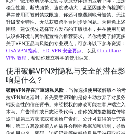
此外，使用破解版本还会导致服务体验的显著下降：连接
稳定性差、断线频繁、速度波动大，甚至因服务商检测到
异常使用而被封禁或限速。你还可能遇到账号被禁、无法
升级安全特性、无法获取跨平台同步等问题。为避免上述
困境，建议优先选择官方发布的正版版本，并在使用前确
认设备环境与网络配置符合推荐要求。若你需要了解更多
关于VPN正品与风险的专业观点，可参考以下参考资源：
CISA VPN 指南
、
FTC VPN 安全要点
、以及
Cloudflare
VPN 教程
，帮助你建立科学的使用认知。
使用破解VPN对隐私与安全的潜在影
响是什么？
破解VPN存在严重隐私风险
，当你选择使用破解版本的考
拉VPN加速器时，首先要意识到的是你主动放弃了对服务
端安全性的信任背书。未经授权的修改可能在客户端注入
木马、广告插件或日志记录代码，使你的浏览数据在传输
途中被第三方获取或被卖给广告商。公开可获得的研究表
明，第三方篡改或植入的插件会削弱数据加密机制，导致
你的用户名、密码、访问记录等敏感信息易于被窃取或被