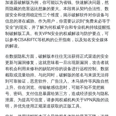
加速器破解版为例，你可能以为省钱、快速解决问题，然
而隐藏的危害远比想象的要大。本段将从契约合法性、数
据安全和使用稳定性三个维度，揭示破解软件对你设备与
信息的潜在威胁。作为用户，你需要认识到“免费未必等于
安全”的现实，并了解为何权威平台和专业机构持续提醒抵
制破解版工具。有关VPN安全的权威解读与防护要点，可
以参考CISA和FTC等机构的公开指南，以及知名安全媒体
的解读。
在数据隐私方面，破解版本往往无法获得正式渠道的安全
更新与漏洞修复，这就意味着一旦出现新漏洞，攻击者就
有机会利用未修补的缺陷对你的设备进行远程控制、数据
截取或流量劫持。与此同时，破解版的签名与来源无法得
到可靠验证，恶意软件、广告注入、木马插件等风险自然
上升。你在浏览、传输敏感信息时，可能不知不觉把账
号、密码、支付信息暴露给第三方，造成经济损失与隐私
泄露。为提高可信度，请参阅权威机构关于VPN风险的说
明，并优先使用正规渠道获取的正版工具。