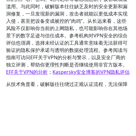
滥用。与此同时，破解版本往往缺乏及时的安全更新和漏
洞修复，一旦发现新的漏洞，攻击者就能以更低成本实现
入侵，甚至把设备变成被控的“肉鸡”。从长远来看，这些
风险不仅影响你当前的上网隐私，也可能影响你在其他场
景下的数字足迹与信任成本。参考机构对VPN安全的综合
评估也强调，选择未经认证的工具通常意味着无法获得可
验证的隐私保护承诺与透明的数据处理流程。参考阅读与
指南可访问EFF关于VPN的分析与警示，以及安全厂商的
独立评测，帮助你更理性判断是否继续使用非官方版本。
EFF关于VPN的分析
；
Kaspersky安全博客的VPN隐私评估
从技术角度看，破解版往往绕过正规认证流程，无法保障
端到端的加密强度或安全协议完整性。你可能面临的具体
风险包括明文传输、日志被收集、DNS劫持、广告注入以
及恶意脚本执行等。更重要的是，破解工具往往难以提供
可靠的连接安全性并且不受官方安全通道保护，一旦你连
接到不受信任的节点，攻击者就能通过中间人攻击获取你
的请求数据。对于日常工作需要使用的考拉VPN加速器，
即便你追求更快的连接速度，也应优先考虑正规渠道的正