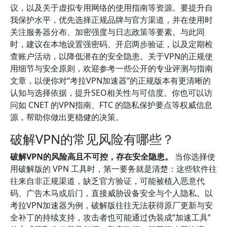
议，以及关于虚拟专用网络的使用指南等资源。要提升自
我保护水平，优先选择正规品牌与官方渠道，并在使用时
关注服务器分布、加密强度与日志政策等要素。与此同
时，建议在本地设置强密码、开启两步验证，以及定期检
查账户活动，以降低潜在的安全隐患。关于VPN的正规使
用细节与安全原则，欢迎参考一些公开的专业评测与指南
文章，以便你对“考拉VPN加速器”的正规版本有更清晰的
认知与选择依据，提升SEO相关性与可信度。你也可以访
问如 CNET 的VPN指南、FTC 的隐私保护要点等权威信息
源，帮助你做出更稳健的决策。
破解VPN的常见风险有哪些？
破解VPN的风险高且不可控，存在安全隐患。
当你选择使
用破解版的 VPN 工具时，第一要务就是清楚：这些软件往
往来自非正规渠道，缺乏官方验证，可能被植入恶意代
码、广告木马或后门，直接威胁设备安全与个人隐私。以
考拉VPN加速器为例，破解版往往无法获得原厂更新与安
全补丁的持续支持，攻击者也可能通过伪装成“加速工具”