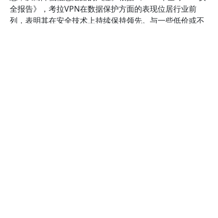
全报告》，考拉VPN在数据保护方面的表现位居行业前
列，表明其在安全技术上持续保持领先。与一些低价或不
知名的VPN品牌相比，考拉VPN更加注重技术安全细节，
为用户提供了更高的信赖保障。考虑到网络环境日益复
杂，使用安全可靠的VPN成为保护个人隐私的必要手段。
在功能层面，考拉VPN通过多重安全措施增强用户体验。
例如，支持多协议切换，确保在不同网络环境下都能保持
安全连接。它还引入了智能DNS技术，有效防止DNS泄
露，避免用户在访问敏感内容时信息被追踪。与其他VPN
相比，考拉VPN的安全性差异主要体现在协议多样性和隐
私保护政策上。一些VPN提供商可能仅支持有限的协议，
或者在隐私政策中存在漏洞，不能完全保障用户权益。反
观考拉VPN，其开发团队由行业资深安全专家组成，持续
优化安全架构，确保用户在使用过程中免受黑客攻击、数
据窃取等威胁。此外，考拉VPN还定期接受第三方安全审
计，验证其安全措施的有效性，增强用户信任。
总结来看，考拉VPN加速器在安全性方面具有明显优势。